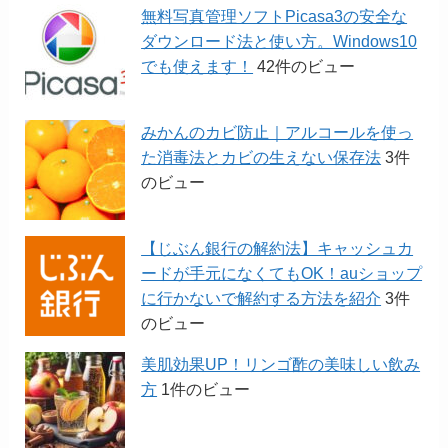
無料写真管理ソフトPicasa3の安全な
ダウンロード法と使い方。Windows10
でも使えます！
42件のビュー
みかんのカビ防止｜アルコールを使っ
た消毒法とカビの生えない保存法
3件
のビュー
【じぶん銀行の解約法】キャッシュカ
ードが手元になくてもOK！auショップ
に行かないで解約する方法を紹介
3件
のビュー
美肌効果UP！リンゴ酢の美味しい飲み
方
1件のビュー