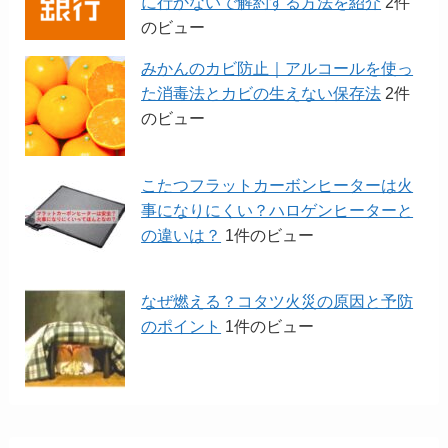
に行かないで解約する方法を紹介
2件
のビュー
みかんのカビ防止｜アルコールを使っ
た消毒法とカビの生えない保存法
2件
のビュー
こたつフラットカーボンヒーターは火
事になりにくい？ハロゲンヒーターと
の違いは？
1件のビュー
なぜ燃える？コタツ火災の原因と予防
のポイント
1件のビュー