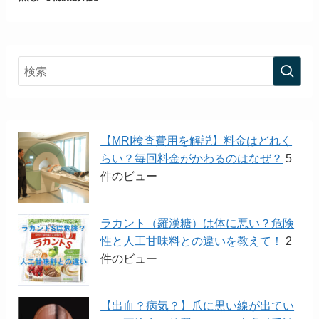
【MRI検査費用を解説】料金はどれく
らい？毎回料金がかわるのはなぜ？
5
件のビュー
ラカント（羅漢糖）は体に悪い？危険
性と人工甘味料との違いを教えて！
2
件のビュー
【出血？病気？】爪に黒い線が出てい