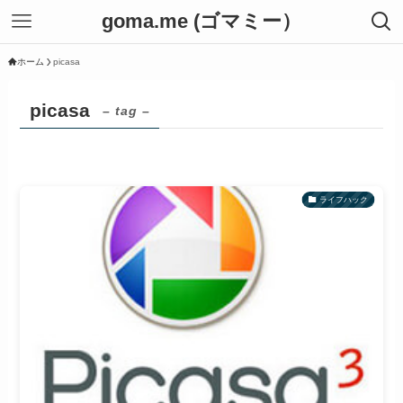
goma.me (ゴマミー）
ホーム
picasa
picasa
– tag –
ライフハック