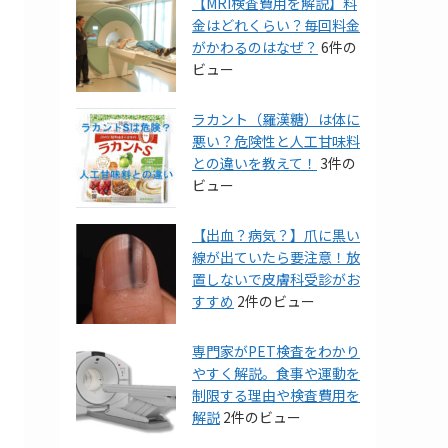
【MRI検査費用を解説】料
金はどれくらい？毎回料金
がかわるのはなぜ？
6件の
ビュー
ラカント（羅漢糖）は体に
悪い？危険性と人工甘味料
との違いを教えて！
3件の
ビュー
【出血？病気？】爪に黒い
線が出ていたら要注意！放
置しないで皮膚科受診がお
すすめ
2件のビュー
専門家がPET検査をわかり
やすく解説。食事や運動を
制限する理由や検査費用を
解説
2件のビュー